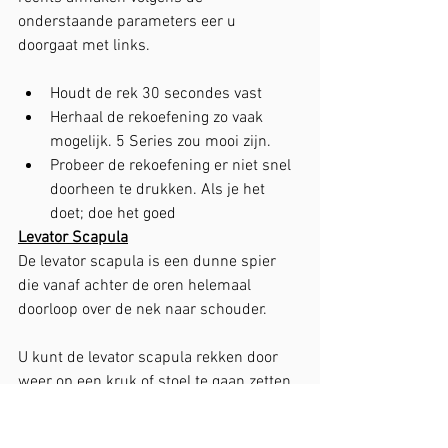
onderstaande parameters eer u 
doorgaat met links.
Houdt de rek 30 secondes vast
Herhaal de rekoefening zo vaak 
mogelijk. 5 Series zou mooi zijn.
Probeer de rekoefening er niet snel 
doorheen te drukken. Als je het 
doet; doe het goed
Levator Scapula
De levator scapula is een dunne spier 
die vanaf achter de oren helemaal 
doorloop over de nek naar schouder.
U kunt de levator scapula rekken door 
weer op een kruk of stoel te gaan zetten. 
Nu plaatst u uw rechter hand over de 
schouder tussen de schouderbladen. 