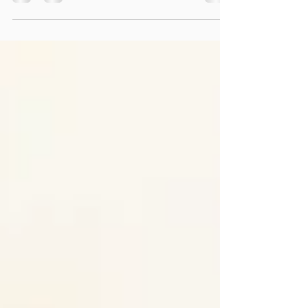
schoudergewricht dient rustiger om te gaan dan met
andere gewrichten. Ergo, met schouderartrose dient
men extra voorzichtig te zijn. Artrose in de schouder
Waar moet ik op letten bij Artrose? Werken met
Artrose Helpen oefeningen tegen Artrose?
Krachtuithoudingsvermogen tegen Artrose
Krachtoefeningen artrose Schouderoefeningen met
weerstandband Schouder Rekken Mobiliseren
Masseren Hydrot